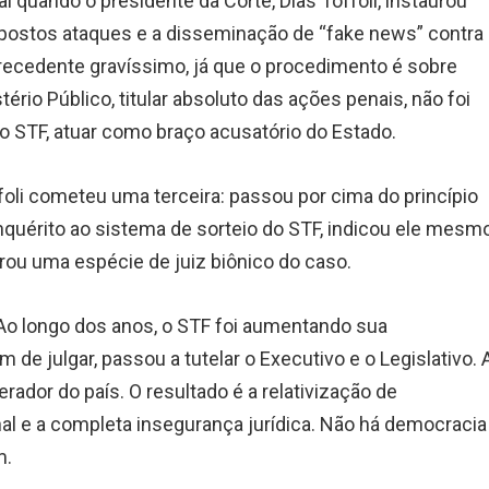
 quando o presidente da Corte, Dias Toffoli, instaurou
upostos ataques e a disseminação de “fake news” contra
recedente gravíssimo, já que o procedimento é sobre
ério Público, titular absoluto das ações penais, não foi
do STF, atuar como braço acusatório do Estado.
ffoli cometeu uma terceira: passou por cima do princípio
inquérito ao sistema de sorteio do STF, indicou ele mesm
rou uma espécie de juiz biônico do caso.
Ao longo dos anos, o STF foi aumentando sua
m de julgar, passou a tutelar o Executivo e o Legislativo. 
dor do país. O resultado é a relativização de
al e a completa insegurança jurídica. Não há democracia
m.