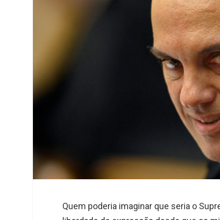
e
e
t
k
r
d
s
I
A
n
p
p
Quem poderia imaginar que seria o Supre