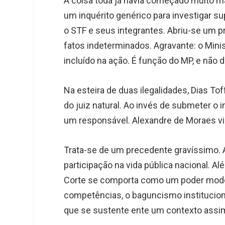
A coisa toda já havia começado muito mal
um inquérito genérico para investigar s
o STF e seus integrantes. Abriu-se um p
fatos indeterminados. Agravante: o Minist
incluído na ação. É função do MP, e não 
Na esteira de duas ilegalidades, Dias To
do juiz natural. Ao invés de submeter o 
um responsável. Alexandre de Moraes vi
Trata-se de um precedente gravíssimo. 
participação na vida pública nacional. Alé
Corte se comporta como um poder modera
competências, o baguncismo institucion
que se sustente ente um contexto assi