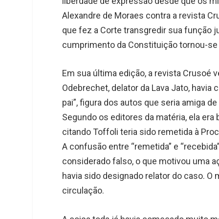
liberdade de expressão desde que os mili
Alexandre de Moraes contra a revista 
que fez a Corte transgredir sua função ju
cumprimento da Constituição tornou-se o
Em sua última edição, a revista Crusoé
Odebrechet, delator da Lava Jato, havia
pai”, figura dos autos que seria amiga d
Segundo os editores da matéria, ela er
citando Toffoli teria sido remetida à Pr
A confusão entre “remetida” e “recebida”
considerado falso, o que motivou uma a
havia sido designado relator do caso. O
circulação.