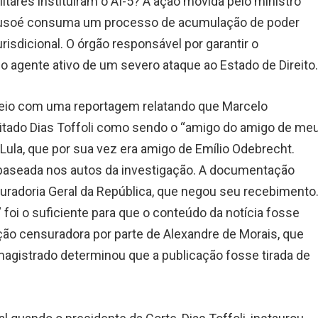
tares instituíram o AI-5? A ação movida pelo ministro
Crusoé consuma um processo de acumulação de poder
risdicional. O órgão responsável por garantir o
 agente ativo de um severo ataque ao Estado de Direito
 veio com uma reportagem relatando que Marcelo
 citado Dias Toffoli como sendo o “amigo do amigo de me
e Lula, que por sua vez era amigo de Emílio Odebrecht.
a baseada nos autos da investigação. A documentação
ocuradoria Geral da República, que negou seu recebimento
 foi o suficiente para que o conteúdo da notícia fosse
ção censuradora por parte de Alexandre de Morais, que
 magistrado determinou que a publicação fosse tirada de