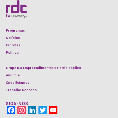
Programas
Notícias
Esportes
Política
Grupo IEX Empreendimentos e Participações
Anuncie
Onde Estamos
Trabalhe Conosco
SIGA-NOS
Face
Insta
Link
Twitt
YouT
book
gra
edIn
er
ube
m
Cha