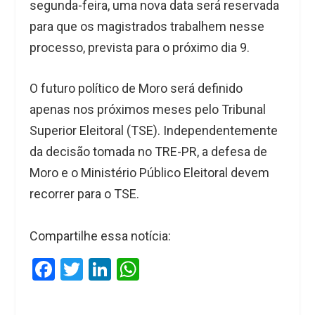
segunda-feira, uma nova data será reservada
para que os magistrados trabalhem nesse
processo, prevista para o próximo dia 9.
O futuro político de Moro será definido
apenas nos próximos meses pelo Tribunal
Superior Eleitoral (TSE). Independentemente
da decisão tomada no TRE-PR, a defesa de
Moro e o Ministério Público Eleitoral devem
recorrer para o TSE.
Compartilhe essa notícia:
F
T
Li
W
a
wi
n
h
ce
tt
ke
at