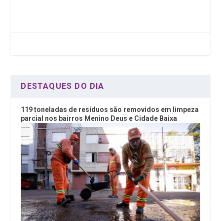
b
er
dI
s
o
n
A
o
p
k
p
DESTAQUES DO DIA
119 toneladas de resíduos são removidos em limpeza
parcial nos bairros Menino Deus e Cidade Baixa