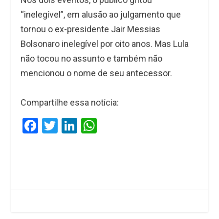
“inelegível”, em alusão ao julgamento que
tornou o ex-presidente Jair Messias
Bolsonaro inelegível por oito anos. Mas Lula
não tocou no assunto e também não
mencionou o nome de seu antecessor.
Compartilhe essa notícia:
F
T
Li
W
a
wi
n
h
ce
tt
ke
at
b
er
dI
s
o
n
A
o
p