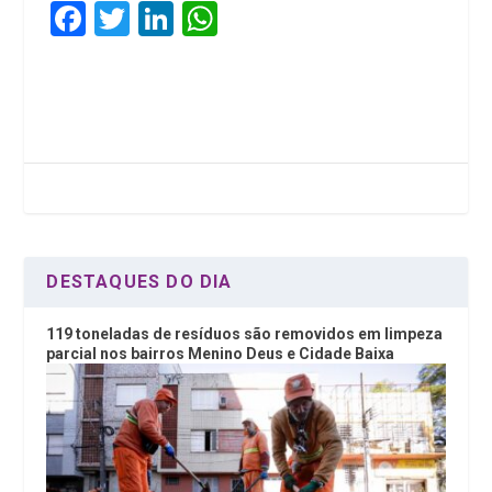
F
T
Li
W
a
wi
n
h
ce
tt
ke
at
b
er
dI
s
o
n
A
o
p
k
p
DESTAQUES DO DIA
119 toneladas de resíduos são removidos em limpeza
parcial nos bairros Menino Deus e Cidade Baixa