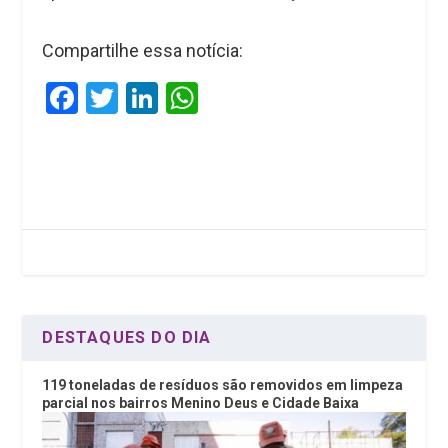
Compartilhe essa notícia:
F
T
Li
W
a
wi
n
h
ce
tt
ke
at
b
er
dI
s
o
n
A
o
p
k
p
DESTAQUES DO DIA
119 toneladas de resíduos são removidos em limpeza
parcial nos bairros Menino Deus e Cidade Baixa