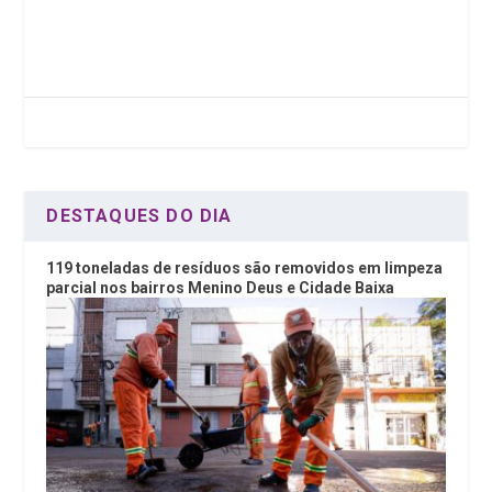
ce
tt
ke
at
b
er
dI
s
o
n
A
o
p
k
p
DESTAQUES DO DIA
119 toneladas de resíduos são removidos em limpeza
parcial nos bairros Menino Deus e Cidade Baixa