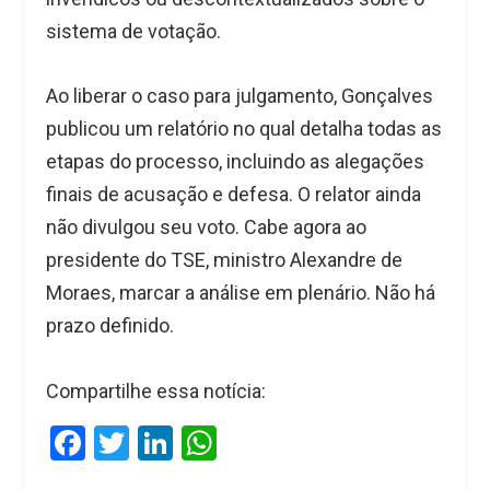
sistema de votação.
Ao liberar o caso para julgamento, Gonçalves
publicou um relatório no qual detalha todas as
etapas do processo, incluindo as alegações
finais de acusação e defesa. O relator ainda
não divulgou seu voto. Cabe agora ao
presidente do TSE, ministro Alexandre de
Moraes, marcar a análise em plenário. Não há
prazo definido.
Compartilhe essa notícia:
F
T
Li
W
a
wi
n
h