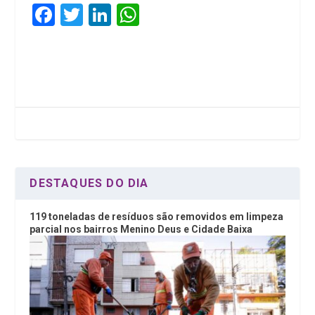
F
T
Li
W
a
wi
n
h
ce
tt
ke
at
b
er
dI
s
o
n
A
o
p
k
p
DESTAQUES DO DIA
119 toneladas de resíduos são removidos em limpeza
parcial nos bairros Menino Deus e Cidade Baixa