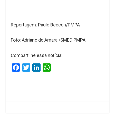
Reportagem: Paulo Beccon/PMPA
Foto: Adriano do Amaral/SMED PMPA
Compartilhe essa notícia:
F
T
Li
W
a
wi
n
h
ce
tt
ke
at
b
er
dI
s
o
n
A
o
p