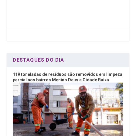
ce
tt
ke
at
b
er
dI
s
o
n
A
o
p
k
p
DESTAQUES DO DIA
119 toneladas de resíduos são removidos em limpeza
parcial nos bairros Menino Deus e Cidade Baixa