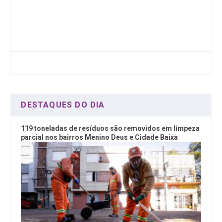
a
wi
n
h
ce
tt
ke
at
b
er
dI
s
o
n
A
o
p
k
p
DESTAQUES DO DIA
119 toneladas de resíduos são removidos em limpeza
parcial nos bairros Menino Deus e Cidade Baixa