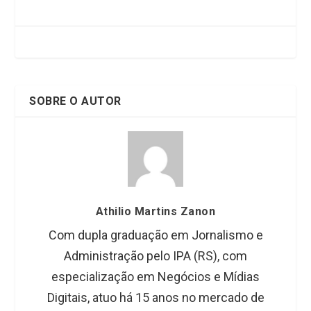
b
er
dI
s
o
n
A
o
p
k
p
SOBRE O AUTOR
Athilio Martins Zanon
Com dupla graduação em Jornalismo e
Administração pelo IPA (RS), com
especialização em Negócios e Mídias
Digitais, atuo há 15 anos no mercado de