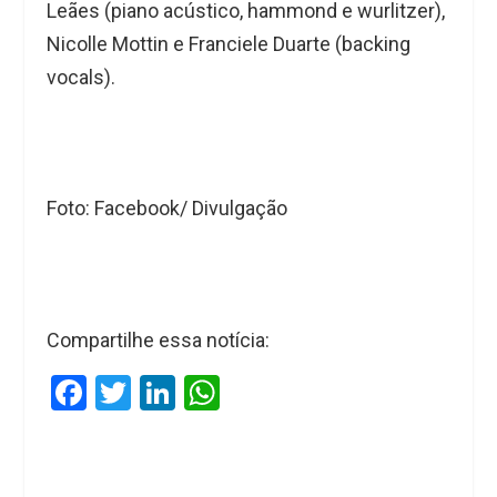
Leães (piano acústico, hammond e wurlitzer),
Nicolle Mottin e Franciele Duarte (backing
vocals).
Foto: Facebook/ Divulgação
Compartilhe essa notícia:
F
T
Li
W
a
wi
n
h
ce
tt
ke
at