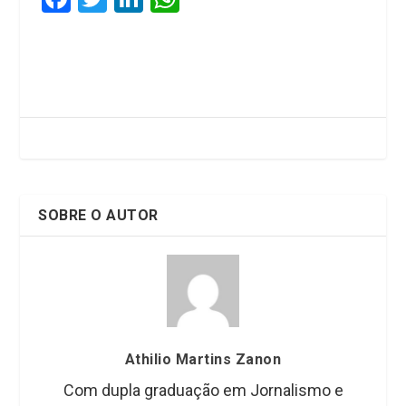
a
wi
n
h
ce
tt
ke
at
b
er
dI
s
o
n
A
o
p
k
p
SOBRE O AUTOR
Athilio Martins Zanon
Com dupla graduação em Jornalismo e