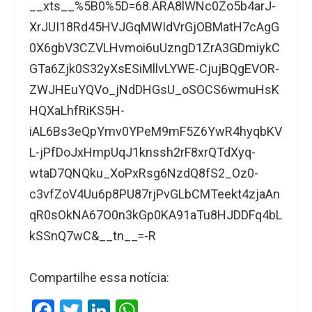
__xts__%5B0%5D=68.ARA8lWNc0Zo5b4arJ-
XrJUI18Rd45HVJGqMWIdVrGjOBMatH7cAgG
0X6gbV3CZVLHvmoi6uUzngD1ZrA3GDmiykC
GTa6Zjk0S32yXsESiMllvLYWE-CjujBQgEVOR-
ZWJHEuYQVo_jNdDHGsU_oSOCS6wmuHsK
HQXaLhfRiKS5H-
iAL6Bs3eQpYmv0YPeM9mF5Z6YwR4hyqbKV
L-jPfDoJxHmpUqJ1knssh2rF8xrQTdXyq-
wtaD7QNQku_XoPxRsg6NzdQ8fS2_Oz0-
c3vfZoV4Uu6p8PU87rjPvGLbCMTeekt4zjaAn
qR0sOkNA67O0n3kGp0KA91aTu8HJDDFq4bL
kSSnQ7wC&__tn__=-R
Compartilhe essa notícia:
F
T
Li
W