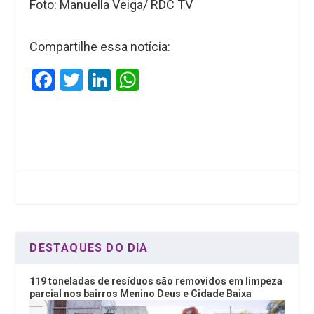
Foto: Manuella Veiga/ RDC TV
Compartilhe essa notícia:
F
T
Li
W
a
wi
n
h
ce
tt
ke
at
b
er
dI
s
o
n
A
o
p
k
p
DESTAQUES DO DIA
119 toneladas de resíduos são removidos em limpeza
parcial nos bairros Menino Deus e Cidade Baixa