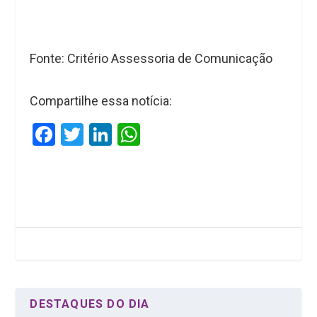
Fonte: Critério Assessoria de Comunicação
Compartilhe essa notícia:
F
T
Li
W
a
wi
n
h
ce
tt
ke
at
b
er
dI
s
o
n
A
o
p
k
p
DESTAQUES DO DIA