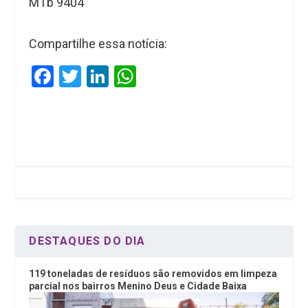
MTb 9404
Compartilhe essa notícia:
F
T
Li
W
a
wi
n
h
ce
tt
ke
at
b
er
dI
s
o
n
A
o
p
k
p
DESTAQUES DO DIA
119 toneladas de resíduos são removidos em limpeza
parcial nos bairros Menino Deus e Cidade Baixa